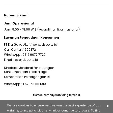
Hubungi Kami
Jam Operasional
Jam 9:00 - 18:00 WIB (kecuali hari libur nasional)
Layanan Pengaduan Konsumen
PT Era Gaya Aktif /
www.jdsports.id
Call Center :
1500372
WhatsApp :
0812 9077 7722
Email :
cs@jdsports.id
Direktorat Jenderal Perlindungan
Konsumen dan Tertib Niaga
Kementerian Perdagangan RI
WhatsApp :
+62853 1111 1010
Metode pembayaran yang tersedia
Visit our corporate website at
www.jdplc.com
We use cookies to ensure we give you the best experience of our
X
Copyright © 2022 JD Sports All rights reserved.
website, to accept click on any link or continue to browse. To find