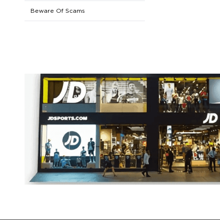
Pembayaran
Beware Of Scams
Pengiriman
Pengembalian Dana
Click & Collect