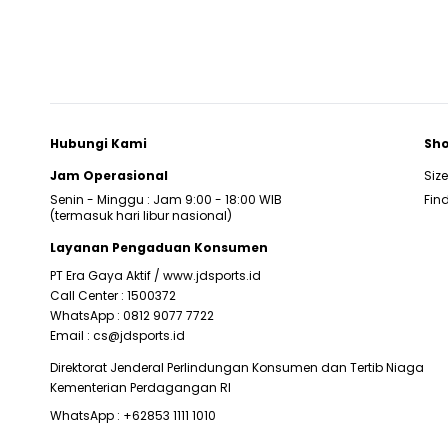
Hubungi Kami
Sho
Jam Operasional
Siz
Senin - Minggu : Jam 9:00 - 18:00 WIB
Find
(termasuk hari libur nasional)
Layanan Pengaduan Konsumen
PT Era Gaya Aktif /
www.jdsports.id
Call Center :
1500372
WhatsApp :
0812 9077 7722
Email :
cs@jdsports.id
Direktorat Jenderal Perlindungan Konsumen dan Tertib Niaga
Kementerian Perdagangan RI
WhatsApp :
+62853 1111 1010