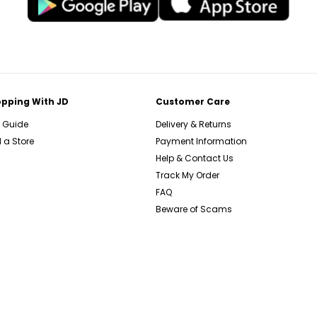
pping With JD
Customer Care
e Guide
Delivery & Returns
 a Store
Payment Information
Help & Contact Us
Track My Order
FAQ
Beware of Scams