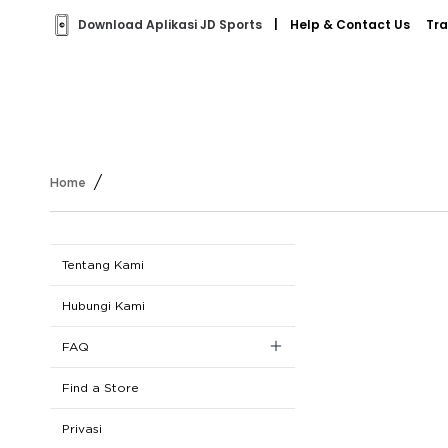
Download Aplikasi JD Sports
|
Help & Contact Us
Tra
/
Home
Tentang Kami
Hubungi Kami
FAQ
Registrasi
Find a Store
Belanja
Privasi