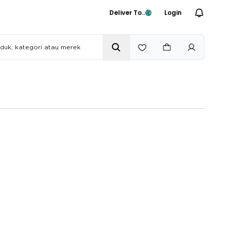
Deliver To..
Login