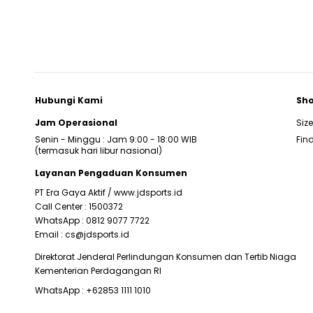
Hubungi Kami
Sho
Jam Operasional
Siz
Senin - Minggu : Jam 9:00 - 18:00 WIB
Find
(termasuk hari libur nasional)
Layanan Pengaduan Konsumen
PT Era Gaya Aktif /
www.jdsports.id
Call Center :
1500372
WhatsApp :
0812 9077 7722
Email :
cs@jdsports.id
Direktorat Jenderal Perlindungan Konsumen dan Tertib Niaga
Kementerian Perdagangan RI
WhatsApp :
+62853 1111 1010