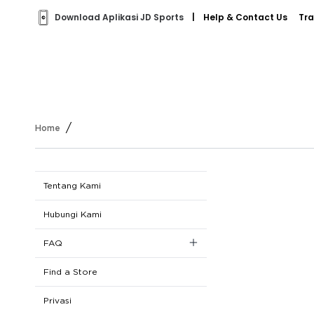
Download Aplikasi JD Sports
|
Help & Contact Us
Tra
/
Home
Tentang Kami
Hubungi Kami
FAQ
Registrasi
Find a Store
Belanja
Privasi