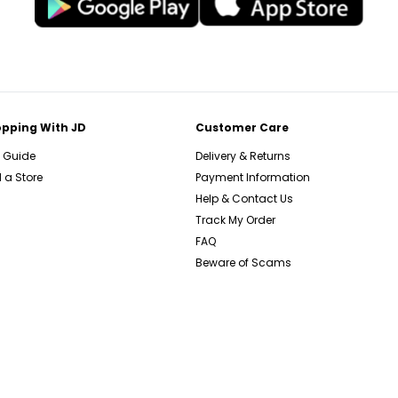
pping With JD
Customer Care
e Guide
Delivery & Returns
 a Store
Payment Information
Help & Contact Us
Track My Order
FAQ
Beware of Scams