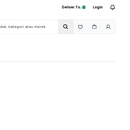
Deliver To..
Login