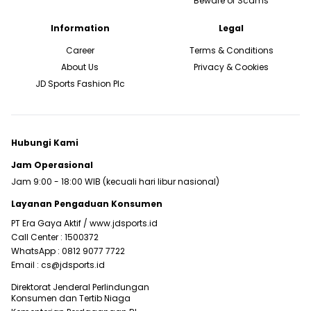
Beware of Scams
Information
Legal
Career
Terms & Conditions
About Us
Privacy & Cookies
JD Sports Fashion Plc
Hubungi Kami
Jam Operasional
Jam 9:00 - 18:00 WIB (kecuali hari libur nasional)
Layanan Pengaduan Konsumen
PT Era Gaya Aktif /
www.jdsports.id
Call Center :
1500372
WhatsApp :
0812 9077 7722
Email :
cs@jdsports.id
Direktorat Jenderal Perlindungan
Konsumen dan Tertib Niaga