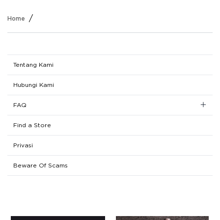
/
Home
Tentang Kami
Hubungi Kami
FAQ
Registrasi
Find a Store
Belanja
Privasi
Pembayaran
Beware Of Scams
Pengiriman
Pengembalian Dana
Click & Collect