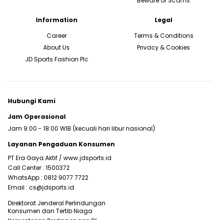
Beware of Scams
Information
Legal
Career
Terms & Conditions
About Us
Privacy & Cookies
JD Sports Fashion Plc
Hubungi Kami
Jam Operasional
Jam 9:00 - 18:00 WIB (kecuali hari libur nasional)
Layanan Pengaduan Konsumen
PT Era Gaya Aktif /
www.jdsports.id
Call Center :
1500372
WhatsApp :
0812 9077 7722
Email :
cs@jdsports.id
Direktorat Jenderal Perlindungan
Konsumen dan Tertib Niaga