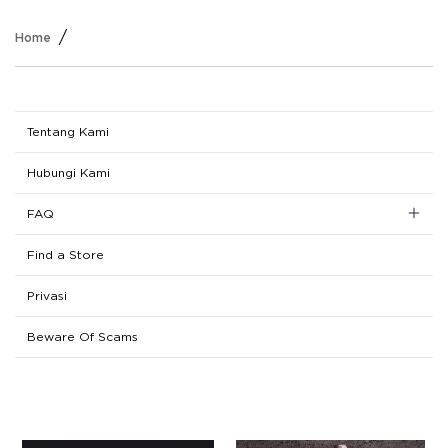
/
Home
Tentang Kami
Hubungi Kami
FAQ
Registrasi
Find a Store
Belanja
Privasi
Pembayaran
Beware Of Scams
Pengiriman
Pengembalian Dana
Click & Collect