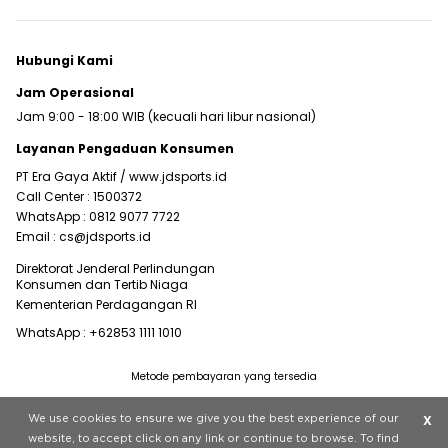
Hubungi Kami
Jam Operasional
Jam 9:00 - 18:00 WIB (kecuali hari libur nasional)
Layanan Pengaduan Konsumen
PT Era Gaya Aktif /
www.jdsports.id
Call Center :
1500372
WhatsApp :
0812 9077 7722
Email :
cs@jdsports.id
Direktorat Jenderal Perlindungan
Konsumen dan Tertib Niaga
Kementerian Perdagangan RI
WhatsApp :
+62853 1111 1010
Metode pembayaran yang tersedia
Visit our corporate website at
www.jdplc.com
We use cookies to ensure we give you the best experience of our
X
Copyright © 2022 JD Sports All rights reserved.
website, to accept click on any link or continue to browse. To find