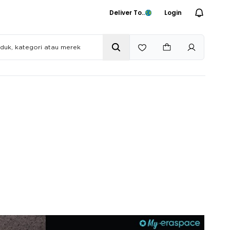
Deliver To..
Login