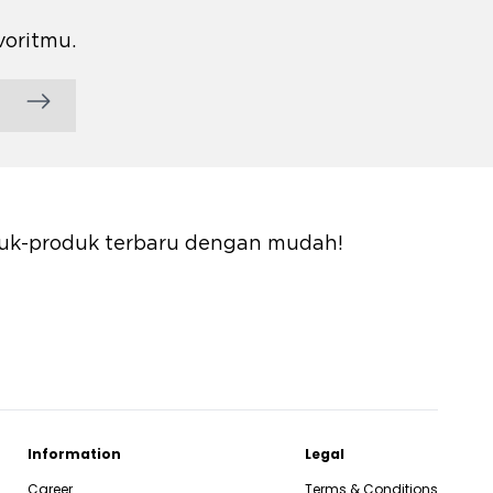
voritmu.
oduk-produk terbaru dengan mudah!
Information
Legal
Career
Terms & Conditions