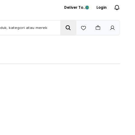
Deliver To..
Login