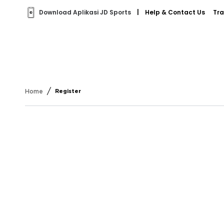
Download Aplikasi JD Sports
|
Help & Contact Us
Tra
/
Home
Register