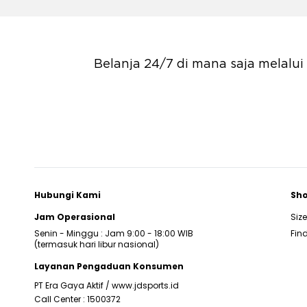
Belanja 24/7 di mana saja melalu
Hubungi Kami
Sho
Jam Operasional
Siz
Senin - Minggu : Jam 9:00 - 18:00 WIB
Find
(termasuk hari libur nasional)
Layanan Pengaduan Konsumen
PT Era Gaya Aktif /
www.jdsports.id
Call Center :
1500372