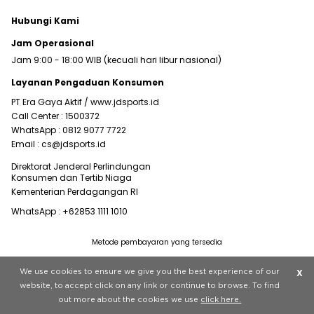
Hubungi Kami
Jam Operasional
Jam 9:00 - 18:00 WIB (kecuali hari libur nasional)
Layanan Pengaduan Konsumen
PT Era Gaya Aktif /
www.jdsports.id
Call Center :
1500372
WhatsApp :
0812 9077 7722
Email :
cs@jdsports.id
Direktorat Jenderal Perlindungan
Konsumen dan Tertib Niaga
Kementerian Perdagangan RI
WhatsApp :
+62853 1111 1010
Metode pembayaran yang tersedia
Visit our corporate website at
www.jdplc.com
We use cookies to ensure we give you the best experience of our
X
Copyright © 2022 JD Sports All rights reserved.
website, to accept click on any link or continue to browse. To find
out more about the cookies we use
click here.