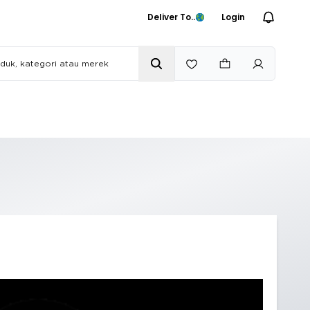
Deliver To..
Login