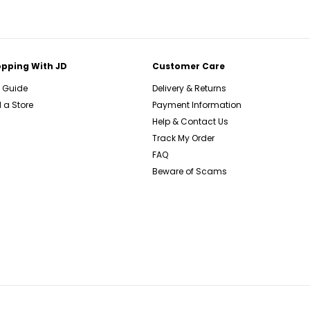
pping With JD
Customer Care
e Guide
Delivery & Returns
 a Store
Payment Information
Help & Contact Us
Track My Order
FAQ
Beware of Scams