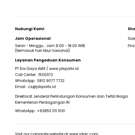
Hubungi Kami
Sho
Jam Operasional
Siz
Senin - Minggu : Jam 9:00 - 18:00 WIB
Find
(termasuk hari libur nasional)
Layanan Pengaduan Konsumen
PT Era Gaya Aktif /
www.jdsports.id
Call Center :
1500372
WhatsApp :
0812 9077 7722
Email :
cs@jdsports.id
Direktorat Jenderal Perlindungan Konsumen dan Tertib Niaga
Kementerian Perdagangan RI
WhatsApp :
+62853 1111 1010
Visit our corporate website at
www.jdplc.com