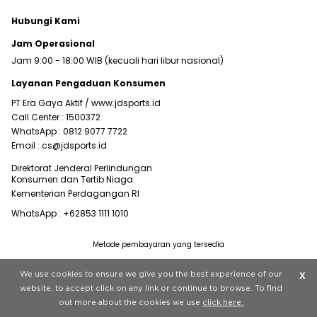
Hubungi Kami
Jam Operasional
Jam 9:00 - 18:00 WIB (kecuali hari libur nasional)
Layanan Pengaduan Konsumen
PT Era Gaya Aktif /
www.jdsports.id
Call Center :
1500372
WhatsApp :
0812 9077 7722
Email :
cs@jdsports.id
Direktorat Jenderal Perlindungan
Konsumen dan Tertib Niaga
Kementerian Perdagangan RI
WhatsApp :
+62853 1111 1010
Metode pembayaran yang tersedia
Visit our corporate website at
www.jdplc.com
We use cookies to ensure we give you the best experience of our
X
Copyright © 2022 JD Sports All rights reserved.
website, to accept click on any link or continue to browse. To find
out more about the cookies we use
click here.