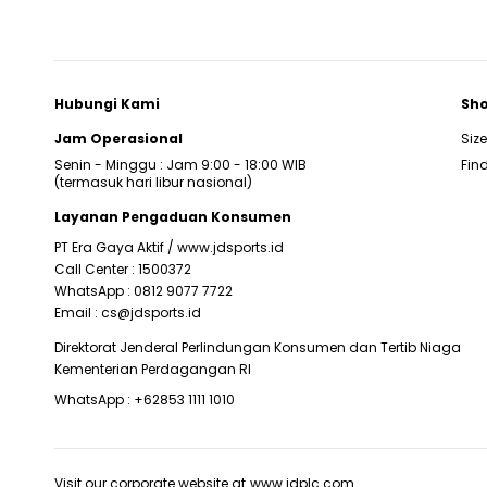
Hubungi Kami
Sho
Jam Operasional
Siz
Senin - Minggu : Jam 9:00 - 18:00 WIB
Find
(termasuk hari libur nasional)
Layanan Pengaduan Konsumen
PT Era Gaya Aktif /
www.jdsports.id
Call Center :
1500372
WhatsApp :
0812 9077 7722
Email :
cs@jdsports.id
Direktorat Jenderal Perlindungan Konsumen dan Tertib Niaga
Kementerian Perdagangan RI
WhatsApp :
+62853 1111 1010
Visit our corporate website at
www.jdplc.com