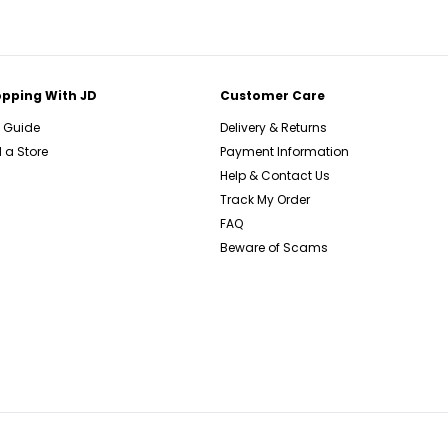
pping With JD
Customer Care
e Guide
Delivery & Returns
 a Store
Payment Information
Help & Contact Us
Track My Order
FAQ
Beware of Scams