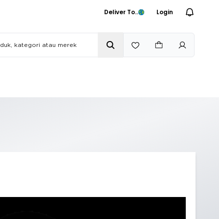
Deliver To..
Login