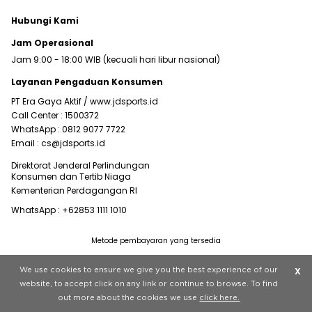
Hubungi Kami
Jam Operasional
Jam 9:00 - 18:00 WIB (kecuali hari libur nasional)
Layanan Pengaduan Konsumen
PT Era Gaya Aktif /
www.jdsports.id
Call Center :
1500372
WhatsApp :
0812 9077 7722
Email :
cs@jdsports.id
Direktorat Jenderal Perlindungan
Konsumen dan Tertib Niaga
Kementerian Perdagangan RI
WhatsApp :
+62853 1111 1010
Metode pembayaran yang tersedia
Visit our corporate website at
www.jdplc.com
We use cookies to ensure we give you the best experience of our
X
Copyright © 2022 JD Sports All rights reserved.
website, to accept click on any link or continue to browse. To find
out more about the cookies we use
click here.