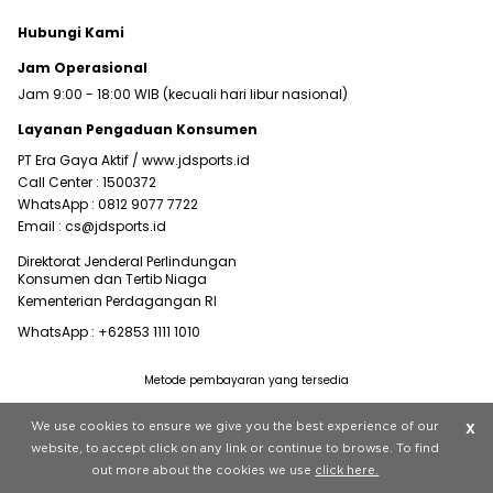
Hubungi Kami
Jam Operasional
Jam 9:00 - 18:00 WIB (kecuali hari libur nasional)
Layanan Pengaduan Konsumen
PT Era Gaya Aktif /
www.jdsports.id
Call Center :
1500372
WhatsApp :
0812 9077 7722
Email :
cs@jdsports.id
Direktorat Jenderal Perlindungan
Konsumen dan Tertib Niaga
Kementerian Perdagangan RI
WhatsApp :
+62853 1111 1010
Metode pembayaran yang tersedia
Visit our corporate website at
www.jdplc.com
We use cookies to ensure we give you the best experience of our
X
Copyright © 2022 JD Sports All rights reserved.
website, to accept click on any link or continue to browse. To find
out more about the cookies we use
click here.