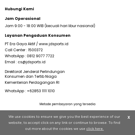
Hubungi Kami
Jam Operasional
Jam 9:00 - 18:00 WIB (kecuali hari libur nasional)
Layanan Pengaduan Konsumen
PT Era Gaya Aktif /
www.jdsports.id
Call Center :
1500372
WhatsApp :
0812 9077 7722
Email :
cs@jdsports.id
Direktorat Jenderal Perlindungan
Konsumen dan Tertib Niaga
Kementerian Perdagangan RI
WhatsApp :
+62853 1111 1010
Metode pembayaran yang tersedia
Visit our corporate website at
www.jdplc.com
We use cookies to ensure we give you the best experience of our
X
Copyright © 2022 JD Sports All rights reserved.
website, to accept click on any link or continue to browse. To find
out more about the cookies we use
click here.