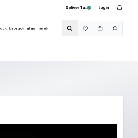
Deliver To..
Login