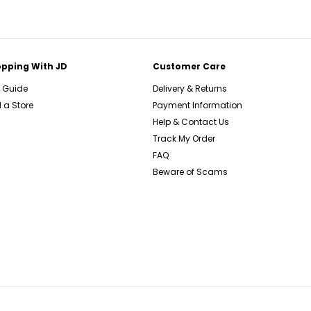
pping With JD
Customer Care
e Guide
Delivery & Returns
 a Store
Payment Information
Help & Contact Us
Track My Order
FAQ
Beware of Scams