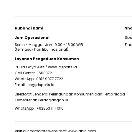
Hubungi Kami
Sho
Jam Operasional
Siz
Senin - Minggu : Jam 9:00 - 18:00 WIB
Find
(termasuk hari libur nasional)
Layanan Pengaduan Konsumen
PT Era Gaya Aktif /
www.jdsports.id
Call Center :
1500372
WhatsApp :
0812 9077 7722
Email :
cs@jdsports.id
Direktorat Jenderal Perlindungan Konsumen dan Tertib Niaga
Kementerian Perdagangan RI
WhatsApp :
+62853 1111 1010
Visit our corporate website at
www.jdplc.com