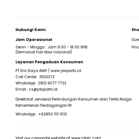
Hubungi Kami
Sho
Jam Operasional
Siz
Senin - Minggu : Jam 9:00 - 18:00 WIB
Find
(termasuk hari libur nasional)
Layanan Pengaduan Konsumen
PT Era Gaya Aktif /
www.jdsports.id
Call Center :
1500372
WhatsApp :
0812 9077 7722
Email :
cs@jdsports.id
Direktorat Jenderal Perlindungan Konsumen dan Tertib Niaga
Kementerian Perdagangan RI
WhatsApp :
+62853 1111 1010
Visit our corporate website at
www.jdplc.com