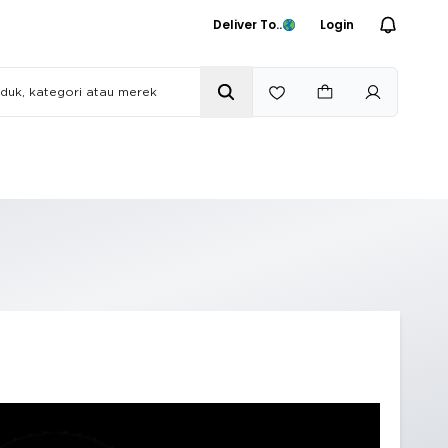
Deliver To..
Login