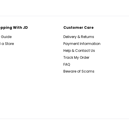
pping With JD
Customer Care
e Guide
Delivery & Returns
 a Store
Payment Information
Help & Contact Us
Track My Order
FAQ
Beware of Scams