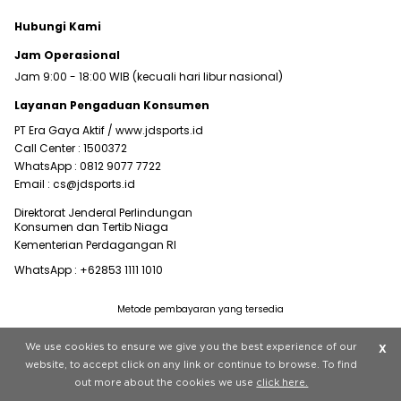
Hubungi Kami
Jam Operasional
Jam 9:00 - 18:00 WIB (kecuali hari libur nasional)
Layanan Pengaduan Konsumen
PT Era Gaya Aktif /
www.jdsports.id
Call Center :
1500372
WhatsApp :
0812 9077 7722
Email :
cs@jdsports.id
Direktorat Jenderal Perlindungan
Konsumen dan Tertib Niaga
Kementerian Perdagangan RI
WhatsApp :
+62853 1111 1010
Metode pembayaran yang tersedia
Visit our corporate website at
www.jdplc.com
We use cookies to ensure we give you the best experience of our
X
Copyright © 2022 JD Sports All rights reserved.
website, to accept click on any link or continue to browse. To find
out more about the cookies we use
click here.