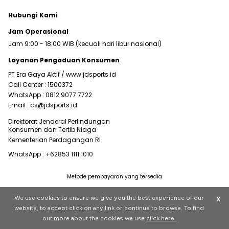
Hubungi Kami
Jam Operasional
Jam 9:00 - 18:00 WIB (kecuali hari libur nasional)
Layanan Pengaduan Konsumen
PT Era Gaya Aktif /
www.jdsports.id
Call Center :
1500372
WhatsApp :
0812 9077 7722
Email :
cs@jdsports.id
Direktorat Jenderal Perlindungan
Konsumen dan Tertib Niaga
Kementerian Perdagangan RI
WhatsApp :
+62853 1111 1010
Metode pembayaran yang tersedia
Visit our corporate website at
www.jdplc.com
We use cookies to ensure we give you the best experience of our
X
Copyright © 2022 JD Sports All rights reserved.
website, to accept click on any link or continue to browse. To find
out more about the cookies we use
click here.