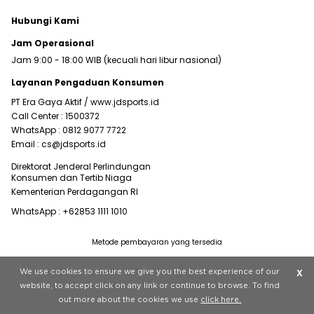
Hubungi Kami
Jam Operasional
Jam 9:00 - 18:00 WIB (kecuali hari libur nasional)
Layanan Pengaduan Konsumen
PT Era Gaya Aktif /
www.jdsports.id
Call Center :
1500372
WhatsApp :
0812 9077 7722
Email :
cs@jdsports.id
Direktorat Jenderal Perlindungan
Konsumen dan Tertib Niaga
Kementerian Perdagangan RI
WhatsApp :
+62853 1111 1010
Metode pembayaran yang tersedia
Visit our corporate website at
www.jdplc.com
We use cookies to ensure we give you the best experience of our
X
Copyright © 2022 JD Sports All rights reserved.
website, to accept click on any link or continue to browse. To find
out more about the cookies we use
click here.