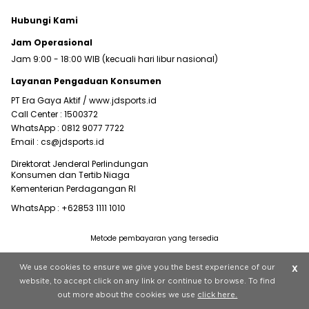
Hubungi Kami
Jam Operasional
Jam 9:00 - 18:00 WIB (kecuali hari libur nasional)
Layanan Pengaduan Konsumen
PT Era Gaya Aktif /
www.jdsports.id
Call Center :
1500372
WhatsApp :
0812 9077 7722
Email :
cs@jdsports.id
Direktorat Jenderal Perlindungan
Konsumen dan Tertib Niaga
Kementerian Perdagangan RI
WhatsApp :
+62853 1111 1010
Metode pembayaran yang tersedia
Visit our corporate website at
www.jdplc.com
We use cookies to ensure we give you the best experience of our
X
Copyright © 2022 JD Sports All rights reserved.
website, to accept click on any link or continue to browse. To find
out more about the cookies we use
click here.