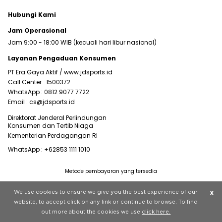
Hubungi Kami
Jam Operasional
Jam 9:00 - 18:00 WIB (kecuali hari libur nasional)
Layanan Pengaduan Konsumen
PT Era Gaya Aktif /
www.jdsports.id
Call Center :
1500372
WhatsApp :
0812 9077 7722
Email :
cs@jdsports.id
Direktorat Jenderal Perlindungan
Konsumen dan Tertib Niaga
Kementerian Perdagangan RI
WhatsApp :
+62853 1111 1010
Metode pembayaran yang tersedia
Visit our corporate website at
www.jdplc.com
We use cookies to ensure we give you the best experience of our
X
Copyright © 2022 JD Sports All rights reserved.
website, to accept click on any link or continue to browse. To find
out more about the cookies we use
click here.