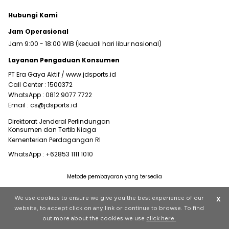
Hubungi Kami
Jam Operasional
Jam 9:00 - 18:00 WIB (kecuali hari libur nasional)
Layanan Pengaduan Konsumen
PT Era Gaya Aktif /
www.jdsports.id
Call Center :
1500372
WhatsApp :
0812 9077 7722
Email :
cs@jdsports.id
Direktorat Jenderal Perlindungan
Konsumen dan Tertib Niaga
Kementerian Perdagangan RI
WhatsApp :
+62853 1111 1010
Metode pembayaran yang tersedia
Visit our corporate website at
www.jdplc.com
We use cookies to ensure we give you the best experience of our
X
Copyright © 2022 JD Sports All rights reserved.
website, to accept click on any link or continue to browse. To find
out more about the cookies we use
click here.