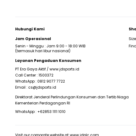
Hubungi Kami
Sho
Jam Operasional
Siz
Senin - Minggu : Jam 9:00 - 18:00 WIB
Find
(termasuk hari libur nasional)
Layanan Pengaduan Konsumen
PT Era Gaya Aktif /
www.jdsports.id
Call Center :
1500372
WhatsApp :
0812 9077 7722
Email :
cs@jdsports.id
Direktorat Jenderal Perlindungan Konsumen dan Tertib Niaga
Kementerian Perdagangan RI
WhatsApp :
+62853 1111 1010
Visit our corporate website at
www.jdplc.com