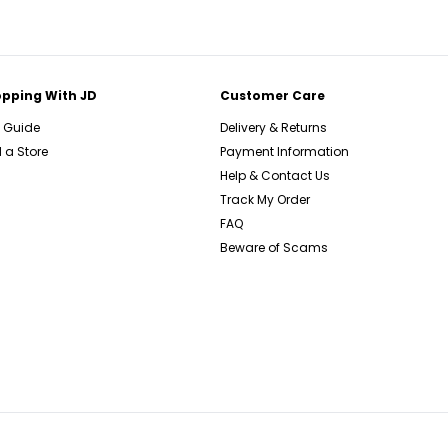
pping With JD
Customer Care
e Guide
Delivery & Returns
 a Store
Payment Information
Help & Contact Us
Track My Order
FAQ
Beware of Scams