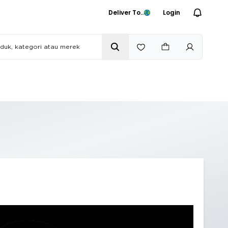
Deliver To..
Login