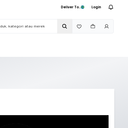
Deliver To..
Login