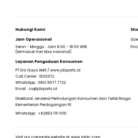
Hubungi Kami
Sho
Jam Operasional
Siz
Senin - Minggu : Jam 9:00 - 18:00 WIB
Find
(termasuk hari libur nasional)
Layanan Pengaduan Konsumen
PT Era Gaya Aktif /
www.jdsports.id
Call Center :
1500372
WhatsApp :
0812 9077 7722
Email :
cs@jdsports.id
Direktorat Jenderal Perlindungan Konsumen dan Tertib Niaga
Kementerian Perdagangan RI
WhatsApp :
+62853 1111 1010
Visit our corporate website at
www.jdplc.com