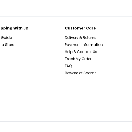
pping With JD
Customer Care
e Guide
Delivery & Returns
 a Store
Payment Information
Help & Contact Us
Track My Order
FAQ
Beware of Scams