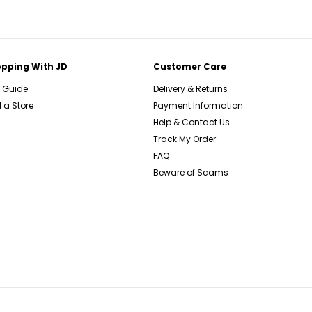
pping With JD
Customer Care
e Guide
Delivery & Returns
 a Store
Payment Information
Help & Contact Us
Track My Order
FAQ
Beware of Scams