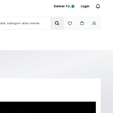
Deliver To..
Login