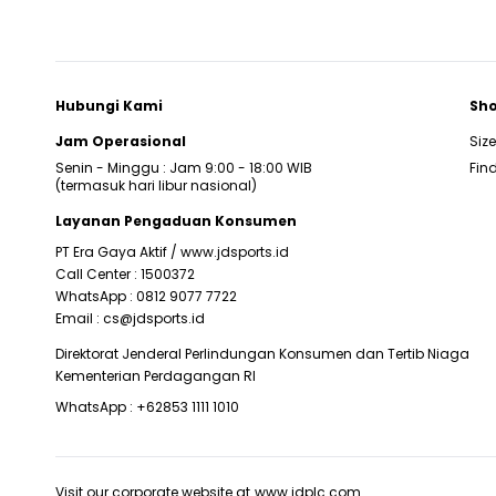
Hubungi Kami
Sho
Jam Operasional
Siz
Senin - Minggu : Jam 9:00 - 18:00 WIB
Find
(termasuk hari libur nasional)
Layanan Pengaduan Konsumen
PT Era Gaya Aktif /
www.jdsports.id
Call Center :
1500372
WhatsApp :
0812 9077 7722
Email :
cs@jdsports.id
Direktorat Jenderal Perlindungan Konsumen dan Tertib Niaga
Kementerian Perdagangan RI
WhatsApp :
+62853 1111 1010
Visit our corporate website at
www.jdplc.com