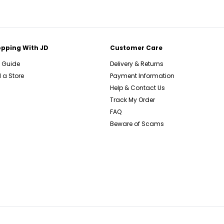
pping With JD
Customer Care
e Guide
Delivery & Returns
 a Store
Payment Information
Help & Contact Us
Track My Order
FAQ
Beware of Scams