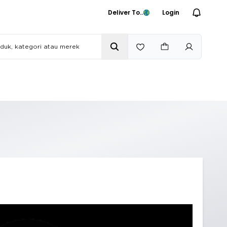
Deliver To..
Login