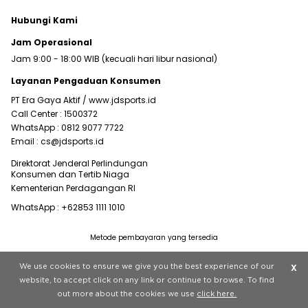
Hubungi Kami
Jam Operasional
Jam 9:00 - 18:00 WIB (kecuali hari libur nasional)
Layanan Pengaduan Konsumen
PT Era Gaya Aktif /
www.jdsports.id
Call Center :
1500372
WhatsApp :
0812 9077 7722
Email :
cs@jdsports.id
Direktorat Jenderal Perlindungan
Konsumen dan Tertib Niaga
Kementerian Perdagangan RI
WhatsApp :
+62853 1111 1010
Metode pembayaran yang tersedia
Visit our corporate website at
www.jdplc.com
We use cookies to ensure we give you the best experience of our
X
Copyright © 2022 JD Sports All rights reserved.
website, to accept click on any link or continue to browse. To find
out more about the cookies we use
click here.