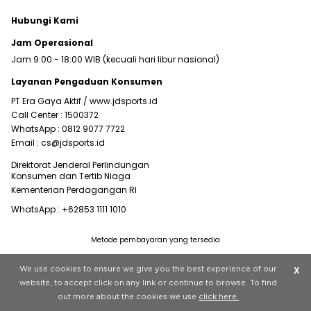
Hubungi Kami
Jam Operasional
Jam 9:00 - 18:00 WIB (kecuali hari libur nasional)
Layanan Pengaduan Konsumen
PT Era Gaya Aktif /
www.jdsports.id
Call Center :
1500372
WhatsApp :
0812 9077 7722
Email :
cs@jdsports.id
Direktorat Jenderal Perlindungan
Konsumen dan Tertib Niaga
Kementerian Perdagangan RI
WhatsApp :
+62853 1111 1010
Metode pembayaran yang tersedia
Visit our corporate website at
www.jdplc.com
We use cookies to ensure we give you the best experience of our
X
Copyright © 2022 JD Sports All rights reserved.
website, to accept click on any link or continue to browse. To find
out more about the cookies we use
click here.