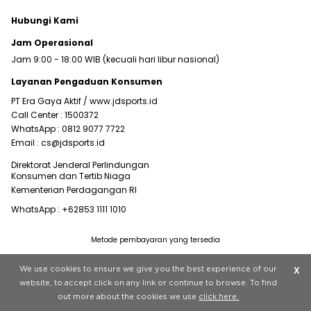
Hubungi Kami
Jam Operasional
Jam 9:00 - 18:00 WIB (kecuali hari libur nasional)
Layanan Pengaduan Konsumen
PT Era Gaya Aktif /
www.jdsports.id
Call Center :
1500372
WhatsApp :
0812 9077 7722
Email :
cs@jdsports.id
Direktorat Jenderal Perlindungan
Konsumen dan Tertib Niaga
Kementerian Perdagangan RI
WhatsApp :
+62853 1111 1010
Metode pembayaran yang tersedia
Visit our corporate website at
www.jdplc.com
We use cookies to ensure we give you the best experience of our
X
Copyright © 2022 JD Sports All rights reserved.
website, to accept click on any link or continue to browse. To find
out more about the cookies we use
click here.