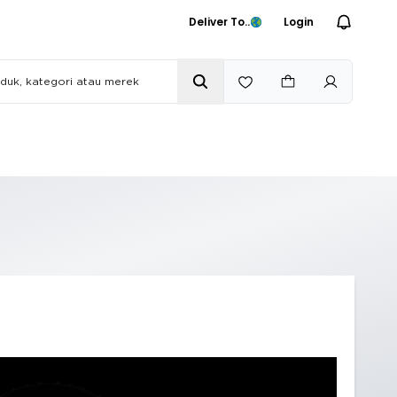
Deliver To..
Login