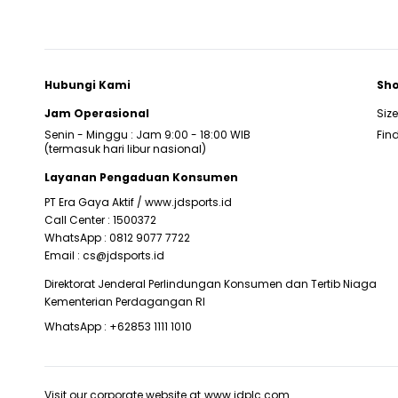
Hubungi Kami
Sho
Jam Operasional
Siz
Senin - Minggu : Jam 9:00 - 18:00 WIB
Find
(termasuk hari libur nasional)
Layanan Pengaduan Konsumen
PT Era Gaya Aktif /
www.jdsports.id
Call Center :
1500372
WhatsApp :
0812 9077 7722
Email :
cs@jdsports.id
Direktorat Jenderal Perlindungan Konsumen dan Tertib Niaga
Kementerian Perdagangan RI
WhatsApp :
+62853 1111 1010
Visit our corporate website at
www.jdplc.com