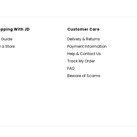
pping With JD
Customer Care
e Guide
Delivery & Returns
 a Store
Payment Information
Help & Contact Us
Track My Order
FAQ
Beware of Scams