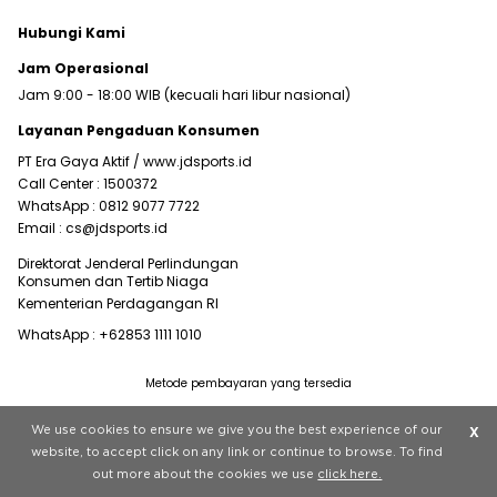
Hubungi Kami
Jam Operasional
Jam 9:00 - 18:00 WIB (kecuali hari libur nasional)
Layanan Pengaduan Konsumen
PT Era Gaya Aktif /
www.jdsports.id
Call Center :
1500372
WhatsApp :
0812 9077 7722
Email :
cs@jdsports.id
Direktorat Jenderal Perlindungan
Konsumen dan Tertib Niaga
Kementerian Perdagangan RI
WhatsApp :
+62853 1111 1010
Metode pembayaran yang tersedia
Visit our corporate website at
www.jdplc.com
We use cookies to ensure we give you the best experience of our
X
Copyright © 2022 JD Sports All rights reserved.
website, to accept click on any link or continue to browse. To find
out more about the cookies we use
click here.