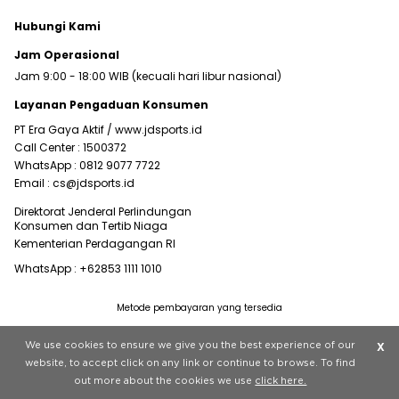
Hubungi Kami
Jam Operasional
Jam 9:00 - 18:00 WIB (kecuali hari libur nasional)
Layanan Pengaduan Konsumen
PT Era Gaya Aktif /
www.jdsports.id
Call Center :
1500372
WhatsApp :
0812 9077 7722
Email :
cs@jdsports.id
Direktorat Jenderal Perlindungan
Konsumen dan Tertib Niaga
Kementerian Perdagangan RI
WhatsApp :
+62853 1111 1010
Metode pembayaran yang tersedia
Visit our corporate website at
www.jdplc.com
We use cookies to ensure we give you the best experience of our
X
Copyright © 2022 JD Sports All rights reserved.
website, to accept click on any link or continue to browse. To find
out more about the cookies we use
click here.