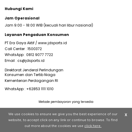
Hubungi Kami
Jam Operasional
Jam 9:00 - 18:00 WIB (kecuali hari libur nasional)
Layanan Pengaduan Konsumen
PT Era Gaya Aktif /
www.jdsports.id
Call Center :
1500372
WhatsApp :
0812 9077 7722
Email :
cs@jdsports.id
Direktorat Jenderal Perlindungan
Konsumen dan Tertib Niaga
Kementerian Perdagangan RI
WhatsApp :
+62853 1111 1010
Metode pembayaran yang tersedia
Visit our corporate website at
www.jdplc.com
We use cookies to ensure we give you the best experience of our
X
Copyright © 2022 JD Sports All rights reserved.
website, to accept click on any link or continue to browse. To find
out more about the cookies we use
click here.