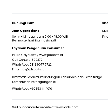
Hubungi Kami
Sho
Jam Operasional
Siz
Senin - Minggu : Jam 9:00 - 18:00 WIB
Find
(termasuk hari libur nasional)
Layanan Pengaduan Konsumen
PT Era Gaya Aktif /
www.jdsports.id
Call Center :
1500372
WhatsApp :
0812 9077 7722
Email :
cs@jdsports.id
Direktorat Jenderal Perlindungan Konsumen dan Tertib Niaga
Kementerian Perdagangan RI
WhatsApp :
+62853 1111 1010
Visit our corporate website at
www.jdplc.com