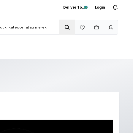
Deliver To..
Login