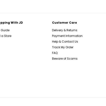
pping With JD
Customer Care
e Guide
Delivery & Returns
 a Store
Payment Information
Help & Contact Us
Track My Order
FAQ
Beware of Scams