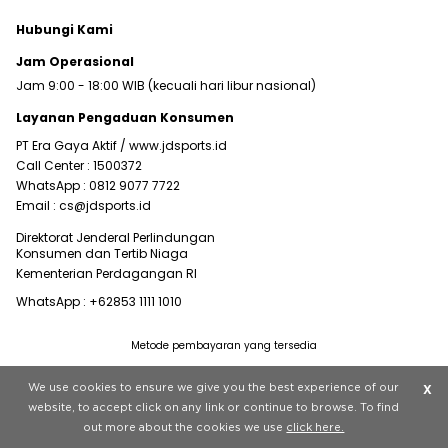
Hubungi Kami
Jam Operasional
Jam 9:00 - 18:00 WIB (kecuali hari libur nasional)
Layanan Pengaduan Konsumen
PT Era Gaya Aktif /
www.jdsports.id
Call Center :
1500372
WhatsApp :
0812 9077 7722
Email :
cs@jdsports.id
Direktorat Jenderal Perlindungan
Konsumen dan Tertib Niaga
Kementerian Perdagangan RI
WhatsApp :
+62853 1111 1010
Metode pembayaran yang tersedia
Visit our corporate website at
www.jdplc.com
We use cookies to ensure we give you the best experience of our
X
Copyright © 2022 JD Sports All rights reserved.
website, to accept click on any link or continue to browse. To find
out more about the cookies we use
click here.