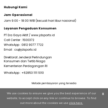
Hubungi Kami
Jam Operasional
Jam 9:00 - 18:00 WIB (kecuali hari libur nasional)
Layanan Pengaduan Konsumen
PT Era Gaya Aktif /
www.jdsports.id
Call Center :
1500372
WhatsApp :
0812 9077 7722
Email :
cs@jdsports.id
Direktorat Jenderal Perlindungan
Konsumen dan Tertib Niaga
Kementerian Perdagangan RI
WhatsApp :
+62853 1111 1010
Metode pembayaran yang tersedia
Visit our corporate website at
www.jdplc.com
We use cookies to ensure we give you the best experience of our
X
Copyright © 2022 JD Sports All rights reserved.
website, to accept click on any link or continue to browse. To find
out more about the cookies we use
click here.