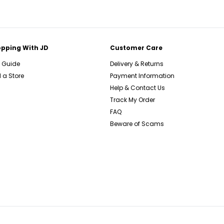
pping With JD
Customer Care
e Guide
Delivery & Returns
 a Store
Payment Information
Help & Contact Us
Track My Order
FAQ
Beware of Scams