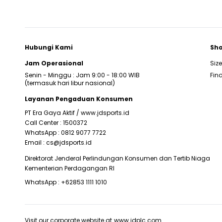
Hubungi Kami
Sho
Jam Operasional
Siz
Senin - Minggu : Jam 9:00 - 18:00 WIB
Find
(termasuk hari libur nasional)
Layanan Pengaduan Konsumen
PT Era Gaya Aktif /
www.jdsports.id
Call Center :
1500372
WhatsApp :
0812 9077 7722
Email :
cs@jdsports.id
Direktorat Jenderal Perlindungan Konsumen dan Tertib Niaga
Kementerian Perdagangan RI
WhatsApp :
+62853 1111 1010
Visit our corporate website at
www.jdplc.com