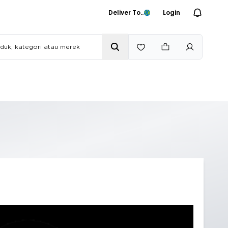
Deliver To..
Login