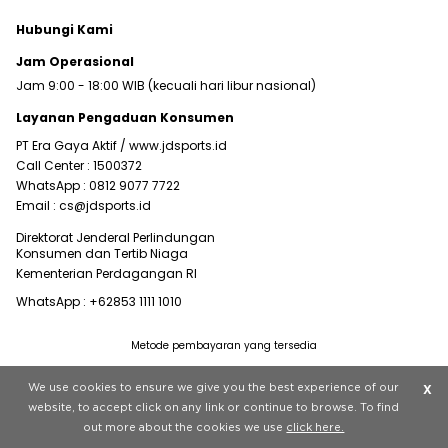
Hubungi Kami
Jam Operasional
Jam 9:00 - 18:00 WIB (kecuali hari libur nasional)
Layanan Pengaduan Konsumen
PT Era Gaya Aktif /
www.jdsports.id
Call Center :
1500372
WhatsApp :
0812 9077 7722
Email :
cs@jdsports.id
Direktorat Jenderal Perlindungan
Konsumen dan Tertib Niaga
Kementerian Perdagangan RI
WhatsApp :
+62853 1111 1010
Metode pembayaran yang tersedia
Visit our corporate website at
www.jdplc.com
We use cookies to ensure we give you the best experience of our
X
Copyright © 2022 JD Sports All rights reserved.
website, to accept click on any link or continue to browse. To find
out more about the cookies we use
click here.