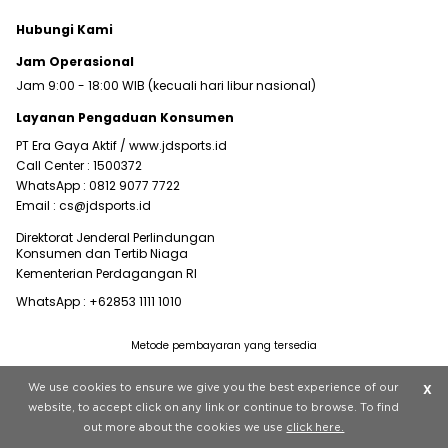
Hubungi Kami
Jam Operasional
Jam 9:00 - 18:00 WIB (kecuali hari libur nasional)
Layanan Pengaduan Konsumen
PT Era Gaya Aktif /
www.jdsports.id
Call Center :
1500372
WhatsApp :
0812 9077 7722
Email :
cs@jdsports.id
Direktorat Jenderal Perlindungan
Konsumen dan Tertib Niaga
Kementerian Perdagangan RI
WhatsApp :
+62853 1111 1010
Metode pembayaran yang tersedia
Visit our corporate website at
www.jdplc.com
We use cookies to ensure we give you the best experience of our
X
Copyright © 2022 JD Sports All rights reserved.
website, to accept click on any link or continue to browse. To find
out more about the cookies we use
click here.