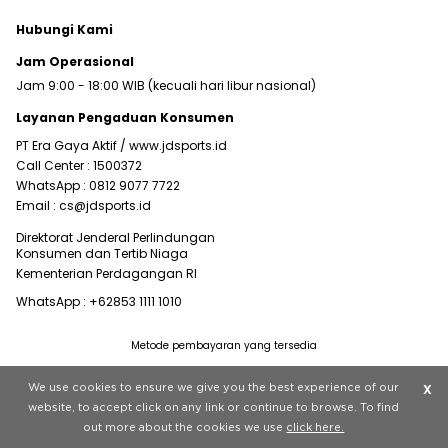
Hubungi Kami
Jam Operasional
Jam 9:00 - 18:00 WIB (kecuali hari libur nasional)
Layanan Pengaduan Konsumen
PT Era Gaya Aktif /
www.jdsports.id
Call Center :
1500372
WhatsApp :
0812 9077 7722
Email :
cs@jdsports.id
Direktorat Jenderal Perlindungan
Konsumen dan Tertib Niaga
Kementerian Perdagangan RI
WhatsApp :
+62853 1111 1010
Metode pembayaran yang tersedia
Visit our corporate website at
www.jdplc.com
We use cookies to ensure we give you the best experience of our
X
Copyright © 2022 JD Sports All rights reserved.
website, to accept click on any link or continue to browse. To find
out more about the cookies we use
click here.