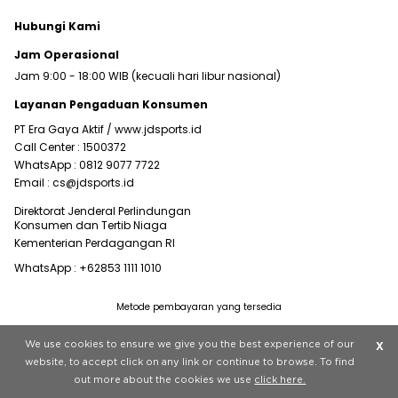
Hubungi Kami
Jam Operasional
Jam 9:00 - 18:00 WIB (kecuali hari libur nasional)
Layanan Pengaduan Konsumen
PT Era Gaya Aktif /
www.jdsports.id
Call Center :
1500372
WhatsApp :
0812 9077 7722
Email :
cs@jdsports.id
Direktorat Jenderal Perlindungan
Konsumen dan Tertib Niaga
Kementerian Perdagangan RI
WhatsApp :
+62853 1111 1010
Metode pembayaran yang tersedia
Visit our corporate website at
www.jdplc.com
We use cookies to ensure we give you the best experience of our
X
Copyright © 2022 JD Sports All rights reserved.
website, to accept click on any link or continue to browse. To find
out more about the cookies we use
click here.