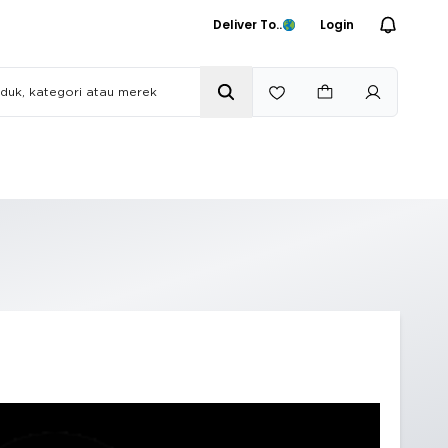
Deliver To..
Login