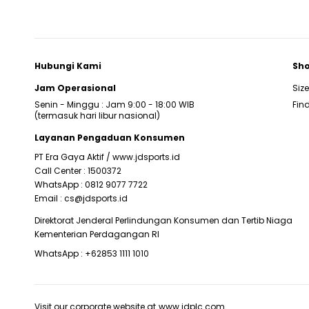
Hubungi Kami
Sho
Jam Operasional
Siz
Senin - Minggu : Jam 9:00 - 18:00 WIB
Find
(termasuk hari libur nasional)
Layanan Pengaduan Konsumen
PT Era Gaya Aktif /
www.jdsports.id
Call Center :
1500372
WhatsApp :
0812 9077 7722
Email :
cs@jdsports.id
Direktorat Jenderal Perlindungan Konsumen dan Tertib Niaga
Kementerian Perdagangan RI
WhatsApp :
+62853 1111 1010
Visit our corporate website at
www.jdplc.com