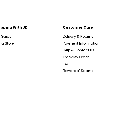
pping With JD
Customer Care
e Guide
Delivery & Returns
 a Store
Payment Information
Help & Contact Us
Track My Order
FAQ
Beware of Scams