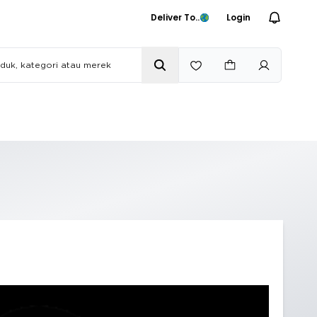
Deliver To..
Login