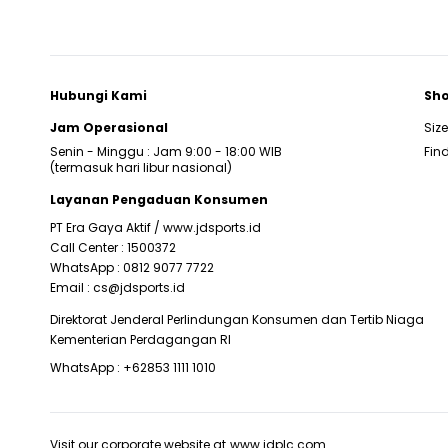
Hubungi Kami
Sho
Jam Operasional
Siz
Senin - Minggu : Jam 9:00 - 18:00 WIB
Find
(termasuk hari libur nasional)
Layanan Pengaduan Konsumen
PT Era Gaya Aktif /
www.jdsports.id
Call Center :
1500372
WhatsApp :
0812 9077 7722
Email :
cs@jdsports.id
Direktorat Jenderal Perlindungan Konsumen dan Tertib Niaga
Kementerian Perdagangan RI
WhatsApp :
+62853 1111 1010
Visit our corporate website at
www.jdplc.com