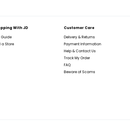
pping With JD
Customer Care
e Guide
Delivery & Returns
 a Store
Payment Information
Help & Contact Us
Track My Order
FAQ
Beware of Scams