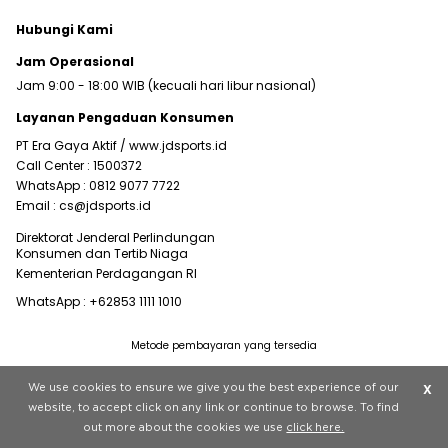
Hubungi Kami
Jam Operasional
Jam 9:00 - 18:00 WIB (kecuali hari libur nasional)
Layanan Pengaduan Konsumen
PT Era Gaya Aktif /
www.jdsports.id
Call Center :
1500372
WhatsApp :
0812 9077 7722
Email :
cs@jdsports.id
Direktorat Jenderal Perlindungan
Konsumen dan Tertib Niaga
Kementerian Perdagangan RI
WhatsApp :
+62853 1111 1010
Metode pembayaran yang tersedia
Visit our corporate website at
www.jdplc.com
We use cookies to ensure we give you the best experience of our
X
Copyright © 2022 JD Sports All rights reserved.
website, to accept click on any link or continue to browse. To find
out more about the cookies we use
click here.