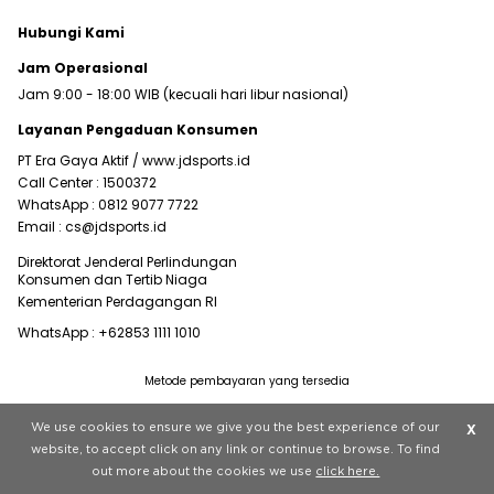
Hubungi Kami
Jam Operasional
Jam 9:00 - 18:00 WIB (kecuali hari libur nasional)
Layanan Pengaduan Konsumen
PT Era Gaya Aktif /
www.jdsports.id
Call Center :
1500372
WhatsApp :
0812 9077 7722
Email :
cs@jdsports.id
Direktorat Jenderal Perlindungan
Konsumen dan Tertib Niaga
Kementerian Perdagangan RI
WhatsApp :
+62853 1111 1010
Metode pembayaran yang tersedia
Visit our corporate website at
www.jdplc.com
We use cookies to ensure we give you the best experience of our
X
Copyright © 2022 JD Sports All rights reserved.
website, to accept click on any link or continue to browse. To find
out more about the cookies we use
click here.