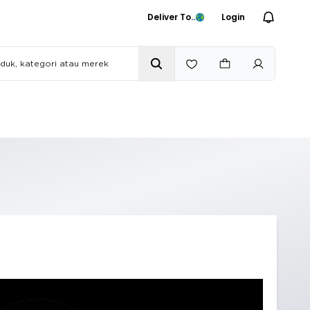
Deliver To..
Login