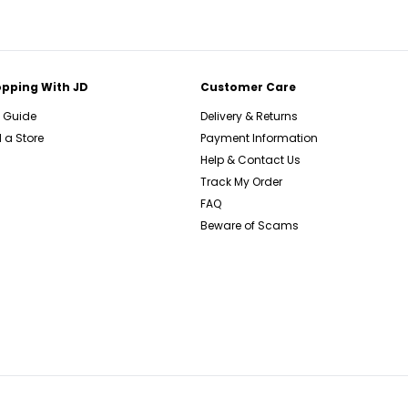
pping With JD
Customer Care
e Guide
Delivery & Returns
 a Store
Payment Information
Help & Contact Us
Track My Order
FAQ
Beware of Scams