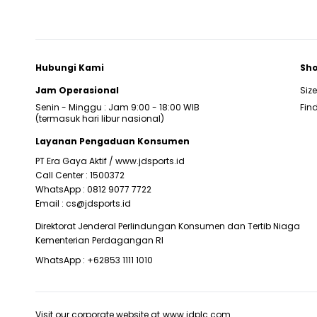
Hubungi Kami
Sho
Jam Operasional
Siz
Senin - Minggu : Jam 9:00 - 18:00 WIB
Find
(termasuk hari libur nasional)
Layanan Pengaduan Konsumen
PT Era Gaya Aktif /
www.jdsports.id
Call Center :
1500372
WhatsApp :
0812 9077 7722
Email :
cs@jdsports.id
Direktorat Jenderal Perlindungan Konsumen dan Tertib Niaga
Kementerian Perdagangan RI
WhatsApp :
+62853 1111 1010
Visit our corporate website at
www.jdplc.com