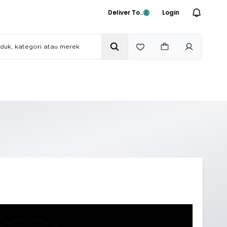
Deliver To..
Login