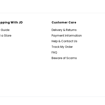
pping With JD
Customer Care
e Guide
Delivery & Returns
 a Store
Payment Information
Help & Contact Us
Track My Order
FAQ
Beware of Scams