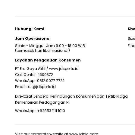
Hubungi Kami
Sho
Jam Operasional
Siz
Senin - Minggu : Jam 9:00 - 18:00 WIB
Find
(termasuk hari libur nasional)
Layanan Pengaduan Konsumen
PT Era Gaya Aktif /
www.jdsports.id
Call Center :
1500372
WhatsApp :
0812 9077 7722
Email :
cs@jdsports.id
Direktorat Jenderal Perlindungan Konsumen dan Tertib Niaga
Kementerian Perdagangan RI
WhatsApp :
+62853 1111 1010
Visit our corporate website at
www.jdplc.com