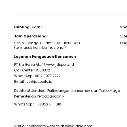
Hubungi Kami
Sho
Jam Operasional
Siz
Senin - Minggu : Jam 9:00 - 18:00 WIB
Find
(termasuk hari libur nasional)
Layanan Pengaduan Konsumen
PT Era Gaya Aktif /
www.jdsports.id
Call Center :
1500372
WhatsApp :
0812 9077 7722
Email :
cs@jdsports.id
Direktorat Jenderal Perlindungan Konsumen dan Tertib Niaga
Kementerian Perdagangan RI
WhatsApp :
+62853 1111 1010
Visit our corporate website at
www.jdplc.com