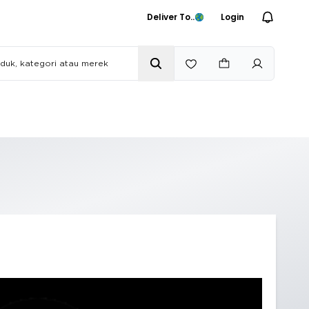
Deliver To..
Login