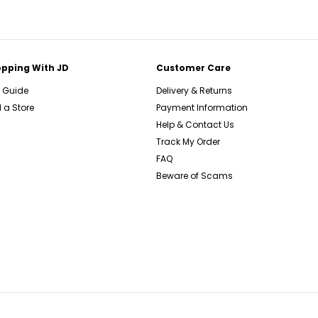
pping With JD
Customer Care
e Guide
Delivery & Returns
 a Store
Payment Information
Help & Contact Us
Track My Order
FAQ
Beware of Scams