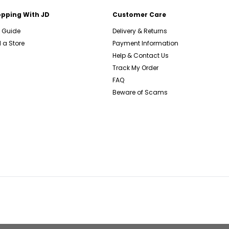
pping With JD
Customer Care
e Guide
Delivery & Returns
 a Store
Payment Information
Help & Contact Us
Track My Order
FAQ
Beware of Scams