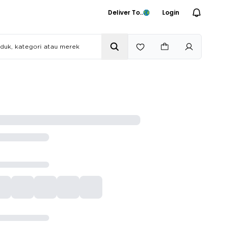
Deliver To..
Login