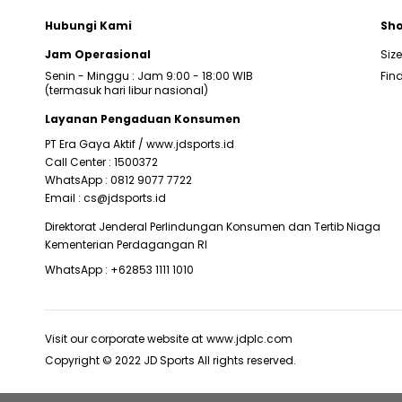
Hubungi Kami
Sho
Jam Operasional
Siz
Senin - Minggu : Jam 9:00 - 18:00 WIB
Find
(termasuk hari libur nasional)
Layanan Pengaduan Konsumen
PT Era Gaya Aktif /
www.jdsports.id
Call Center :
1500372
WhatsApp :
0812 9077 7722
Email :
cs@jdsports.id
Direktorat Jenderal Perlindungan Konsumen dan Tertib Niaga
Kementerian Perdagangan RI
WhatsApp :
+62853 1111 1010
Visit our corporate website at
www.jdplc.com
Copyright © 2022 JD Sports All rights reserved.