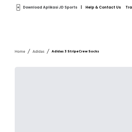
Download Aplikasi JD Sports
|
Help & Contact Us
Tra
/
/
Home
Adidas
Adidas 3 StripeCrew Socks